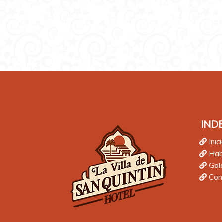
IND
Inic
Hab
Gale
Con