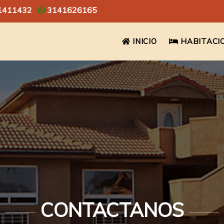
1411432
3141626165
INICIO
HABITACI
CONTACTANOS