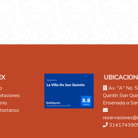
EX
UBICACION
Av. "A" No. 5
io
Quintín San Qui
itaciones
Ensenada a San
ria
tactanos
reservaciones@m
314174390