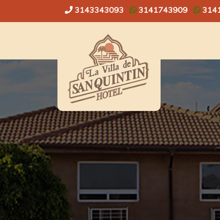
3143343093
3141743909
314