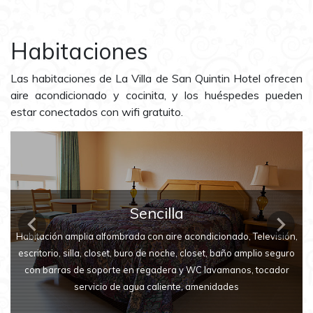
Habitaciones
Las habitaciones de La Villa de San Quintin Hotel ofrecen
aire acondicionado y cocinita, y los huéspedes pueden
estar conectados con wifi gratuito.
Sencilla Pet friendly
Sencilla
Habitación amplia alfombrada se acepta 1 mascota (no gatos), con
Previous
Next
Habitación amplia alfombrada con aire acondicionado, Televisión,
aire acondicionado, Televisión, escritorio, silla, closet, buro de
escritorio, silla, closet, buro de noche, closet, baño amplio seguro
noche, closet, baño amplio seguro con barras de soporte en
con barras de soporte en regadera y WC lavamanos, tocador
regadera y WC lavamanos, tocador servicio de agua caliente,
servicio de agua caliente, amenidades
amenidades