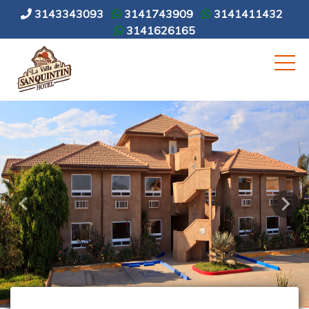
3143343093
3141743909
3141411432
3141626165
Anterior
Sigu